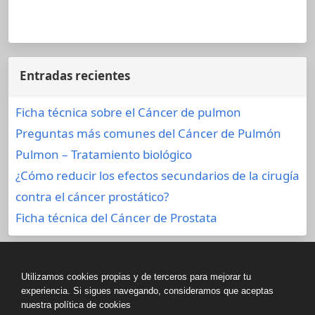
Entradas recientes
Ficha técnica sobre el Cáncer de pulmon
Preguntas más comunes del Cáncer de Pulmón
Pulmon – Tratamiento biológico
¿Cómo reducir los efectos secundarios de la cirugía
contra el cáncer prostático?
Ficha técnica del Cáncer de Prostata
Utilizamos cookies propias y de terceros para mejorar tu
aviso-legal
experiencia. Si sigues navegando, consideramos que aceptas
nuestra política de cookies